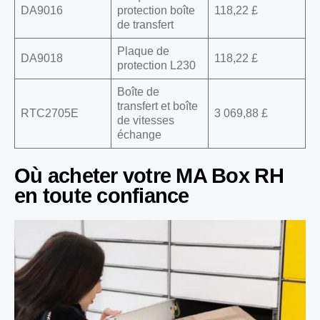
DA9016
protection boîte
118,22 £
de transfert
Plaque de
DA9018
118,22 £
protection L230
Boîte de
transfert et boîte
RTC2705E
3 069,88 £
de vitesses
échange
Où acheter votre MA Box RH
en toute confiance