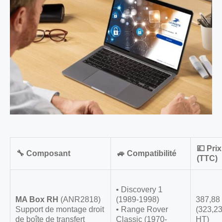
💷 Prix
🔧 Composant
🚙 Compatibilité
(TTC)
• Discovery 1
MA Box RH
(ANR2818)
(1989-1998)
387,88
Support de montage droit
• Range Rover
(323,23
de boîte de transfert
Classic (1970-
HT)