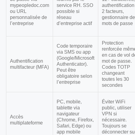
mypeopledoc.com
service RH. SSO
authentification
ou URL
possible si
2 facteurs,
personnalisée de
réseau
gestionnaire de
l’entreprise
d’entreprise actif
mots de passe
Protection
Code temporaire
renforcée mêm
via SMS ou app
en cas de vol d
(Google/Microsoft
Authentification
mot de passe.
Authenticator).
multifacteur (MFA)
Codes TOTP
Peut être
changeant
obligatoire selon
toutes les 30
l’entreprise
secondes
PC, mobile,
Éviter WiFi
tablette via
public, utiliser
navigateur
VPN si
Accès
(Chrome, Firefox,
nécessaire.
multiplateforme
Safari, Edge) ou
Toujours se
app mobile
déconnecter su