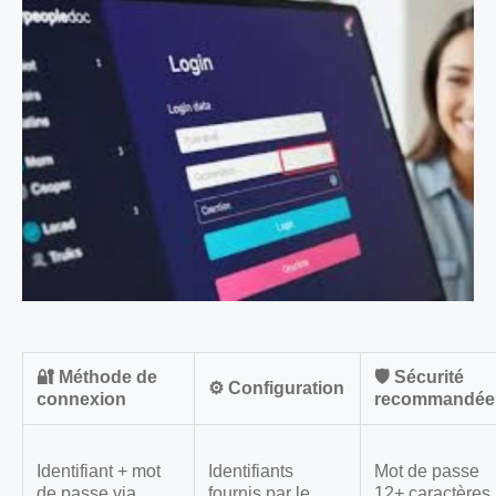
🔐 Méthode de
🛡️ Sécurité
⚙️ Configuration
connexion
recommandée
Identifiant + mot
Identifiants
Mot de passe
de passe via
fournis par le
12+ caractères,