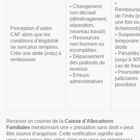
•
• Changement
Rembours
non déclaré
de l’indu (
(déménagement,
une fois ou
séparation,
Perception d’aides
échelonné)
nouveau travail)
CAF alors que les
• Suspensi
• Ressources
conditions d’éligibilité
temporaire
non fournies ou
ne sont plus remplies.
droits
incomplètes
Crée une dette (indu) à
• Pénalités
• Dépassement
rembourser.
jusqu’à 50
des plafonds de
cas de fra
revenus
• Poursuite
• Erreurs
judiciaires
administratives
possibles
Recevoir un courrier de la
Caisse d’Allocations
Familiales
mentionnant une « prestation sans droit » peut
être source d’angoisse. Cette notification signifie que
vous avez perçu des aides alors que vous ne remplissiez