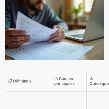
🔍 Causes
⚠️
📋 Définition
principales
Conséque