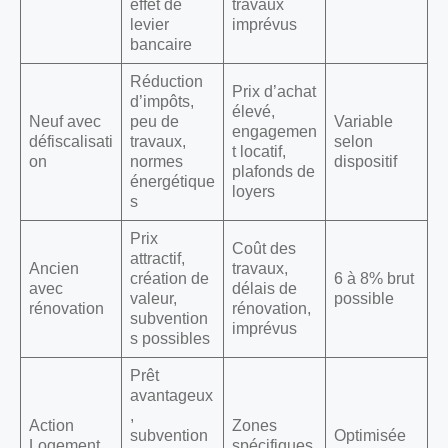
effet de
travaux
levier
imprévus
bancaire
Réduction
Prix d’achat
d’impôts,
élevé,
Neuf avec
peu de
Variable
engagemen
défiscalisati
travaux,
selon
t locatif,
on
normes
dispositif
plafonds de
énergétique
loyers
s
Prix
Coût des
attractif,
Ancien
travaux,
création de
6 à 8% brut
avec
délais de
valeur,
possible
rénovation
rénovation,
subvention
imprévus
s possibles
Prêt
avantageux
,
Action
Zones
subvention
Optimisée
Logement
spécifiques,