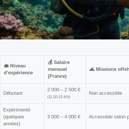
💰 Salaire
💼 Niveau
mensuel
🌊 Missions offs
d’expérience
(France)
2 000 – 2 500 €
Débutant
Non accessible
(11,50-15 €/h)
Expérimenté
(quelques
3 000 – 4 000 €
Accessible selon p
années)