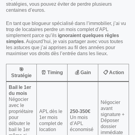
stratégies, vous pouvez éviter de perdre plusieurs
centaines d’euros.
En tant que blogueur spécialisé dans l’immobilier, j’ai vu
trop de locataires perdre un mois complet d’APL
simplement parce qu’ils
ignoraient quelques règles
simples
. Aujourd’hui, je vais partager avec vous toutes
les astuces que j’ai apprises au fil des années pour
maximiser vos droits dès l’entrée dans les lieux.
🎯
⏰ Timing
💰 Gain
📋 Action
Stratégie
Bail le 1er
du mois
Négocier
Négocier
avec le
avant
propriétaire
APL dès le
250-350€
signature +
pour
1er mois
Un mois
Déposer
débuter le
complet de
d’APL
dossier
bail le 1er
location
économisé
immédiate