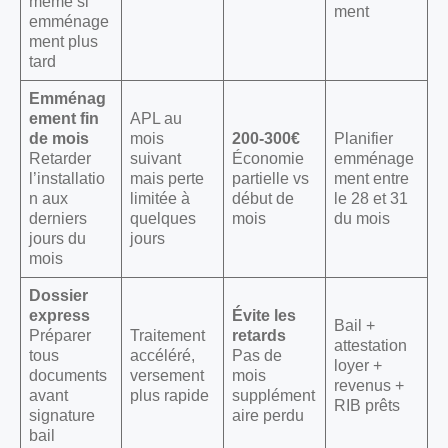
même si
ment
emménage
ment plus
tard
Emménag
ement fin
APL au
de mois
mois
200-300€
Planifier
Retarder
suivant
Économie
emménage
l’installatio
mais perte
partielle vs
ment entre
n aux
limitée à
début de
le 28 et 31
derniers
quelques
mois
du mois
jours du
jours
mois
Dossier
express
Évite les
Bail +
Préparer
Traitement
retards
attestation
tous
accéléré,
Pas de
loyer +
documents
versement
mois
revenus +
avant
plus rapide
supplément
RIB prêts
signature
aire perdu
bail