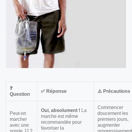
❓
✅ Réponse
⚠️ Précautions
Question
Commencer
Oui, absolument !
La
Peut-on
doucement les
marche est même
marcher
premiers jours,
recommandée pour
avec une
augmenter
favoriser la
sonde JJ ?
progressivemen