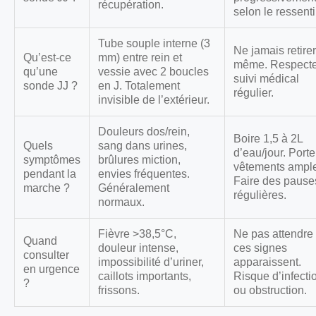
récupération.
selon le ressenti
Tube souple interne (3
Ne jamais retirer
Qu’est-ce
mm) entre rein et
même. Respecte
qu’une
vessie avec 2 boucles
suivi médical
sonde JJ ?
en J. Totalement
régulier.
invisible de l’extérieur.
Douleurs dos/rein,
Boire 1,5 à 2L
Quels
sang dans urines,
d’eau/jour. Porte
symptômes
brûlures miction,
vêtements ampl
pendant la
envies fréquentes.
Faire des pause
marche ?
Généralement
régulières.
normaux.
Fièvre >38,5°C,
Ne pas attendre 
Quand
douleur intense,
ces signes
consulter
impossibilité d’uriner,
apparaissent.
en urgence
caillots importants,
Risque d’infecti
?
frissons.
ou obstruction.