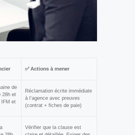
ncier
✅ Actions à mener
aine de
Réclamation écrite immédiate
e 28h et
à l’agence avec preuves
 IFM et
(contrat + fiches de paie)
la
Vérifier que la clause est
re 28h
claire et détaillée. Exiger des