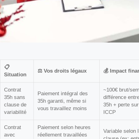
📋
⚖️ Vos droits légaux
💰 Impact fina
Situation
Contrat
~100€ brut/sem
Paiement intégral des
35h sans
différence entr
35h garanti, même si
clause de
35h + perte sur
vous travaillez moins
variabilité
ICCP
Contrat
Paiement selon heures
Variable selon 
avec
réellement travaillées
clause (ex: ent