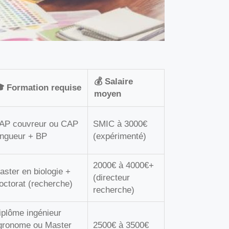
💰 Salaire
 Formation requise
moyen
AP couvreur ou CAP
SMIC à 3000€
ingueur + BP
(expérimenté)
2000€ à 4000€+
aster en biologie +
(directeur
octorat (recherche)
recherche)
iplôme ingénieur
gronome ou Master
2500€ à 3500€