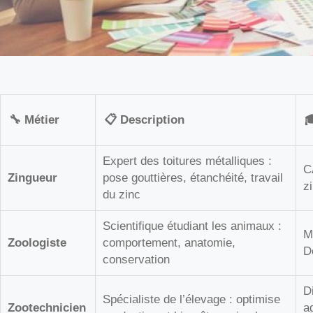
🔧 Métier
📋 Description

Expert des toitures métalliques :
C
Zingueur
pose gouttières, étanchéité, travail
z
du zinc
Scientifique étudiant les animaux :
M
Zoologiste
comportement, anatomie,
D
conservation
D
Spécialiste de l’élevage : optimise
Zootechnicien
a