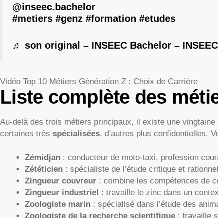
@inseec.bachelor
#metiers
#genz
#formation
#etudes
♬ son original – INSEEC Bachelor – INSEEC
Vidéo Top 10 Métiers Génération Z : Choix de Carrière
Liste complète des métie
Au-delà des trois métiers principaux, il existe une vingtai
certaines très
spécialisées
, d’autres plus confidentielles. Vo
Zémidjan
: conducteur de moto-taxi, profession cour
Zététicien
: spécialiste de l’étude critique et ratio
Zingueur couvreur
: combine les compétences de co
Zingueur industriel
: travaille le zinc dans un contex
Zoologiste marin
: spécialisé dans l’étude des ani
Zoologiste de la recherche scientifique
: travaille