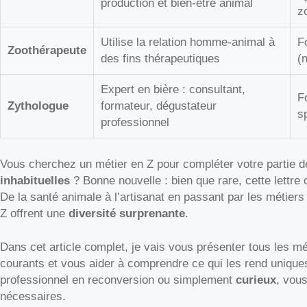
production et bien-être animal
z
Utilise la relation homme-animal à
F
Zoothérapeute
des fins thérapeutiques
(
Expert en bière : consultant,
F
Zythologue
formateur, dégustateur
s
professionnel
Vous cherchez un métier en Z pour compléter votre partie d
inhabituelles
? Bonne nouvelle : bien que rare, cette lettre
De la santé animale à l’artisanat en passant par les métier
Z offrent une
diversité surprenante
.
Dans cet article complet, je vais vous présenter tous les mét
courants et vous aider à comprendre ce qui les rend unique
professionnel en reconversion ou simplement
curieux
, vous
nécessaires.