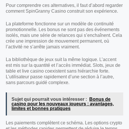
Pour comprendre ces alternatives, il faut d’abord regarder
comment SpinGranny Casino construit son expérience.
La plateforme fonctionne sur un modèle de continuité
promotionnelle. Les bonus ne sont pas des événements
isolés, mais une série de relances qui s’enchaînent. Cela
crée une impression de mouvement permanent, où
l’activité ne s’arrête jamais vraiment.
La bibliothèque de jeux suit la même logique. L’accent
est mis sur la quantité et l’accès immédiat. Slots, jeux de
table et live casino coexistent sans hiérarchie forte.
L’utilisateur passe rapidement d’une section à l’autre,
sans parcours guidé complexe.
Sujet qui pourrait vous intéresser :
Bonus de
casino pour les nouveaux joueurs : avantages,
limites et bonnes pratiques
Les paiements complètent ce schéma. Les options crypto
et les méthodes rapides permettent de réduire le temps