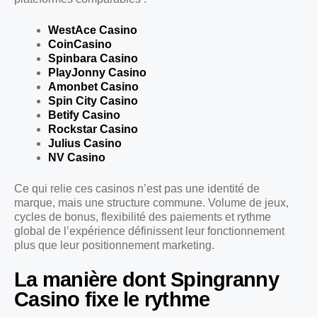
WestAce Casino
CoinCasino
Spinbara Casino
PlayJonny Casino
Amonbet Casino
Spin City Casino
Betify Casino
Rockstar Casino
Julius Casino
NV Casino
Ce qui relie ces casinos n’est pas une identité de
marque, mais une structure commune. Volume de jeux,
cycles de bonus, flexibilité des paiements et rythme
global de l’expérience définissent leur fonctionnement
plus que leur positionnement marketing.
La manière dont Spingranny
Casino fixe le rythme