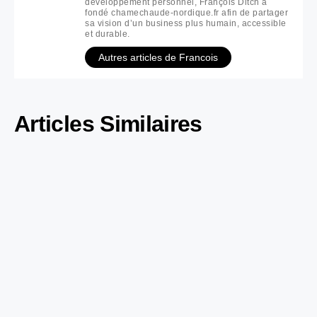
développement personnel, François Ditch a
fondé chamechaude-nordique.fr afin de partager
sa vision d’un business plus humain, accessible
et durable.
Autres articles de Francois
Articles Similaires