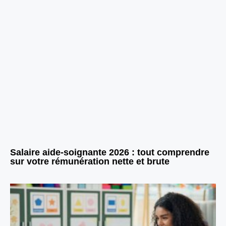
Salaire aide-soignante 2026 : tout comprendre
sur votre rémunération nette et brute