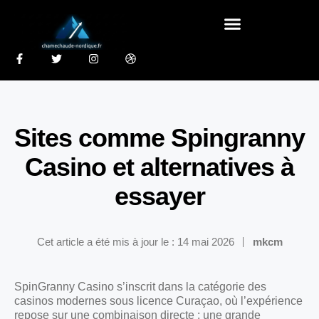
Sites comme Spingranny
Casino et alternatives à
essayer
Cet article a été mis à jour le : 14 mai 2026
mkcm
SpinGranny Casino s’inscrit dans la catégorie des
casinos modernes sous licence Curaçao, où l’expérience
repose sur une combinaison directe : une grande