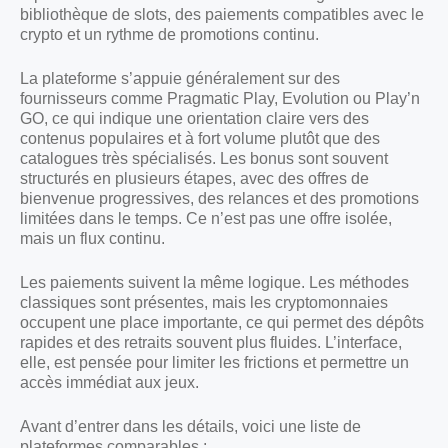
bibliothèque de slots, des paiements compatibles avec le
crypto et un rythme de promotions continu.
La plateforme s’appuie généralement sur des
fournisseurs comme Pragmatic Play, Evolution ou Play’n
GO, ce qui indique une orientation claire vers des
contenus populaires et à fort volume plutôt que des
catalogues très spécialisés. Les bonus sont souvent
structurés en plusieurs étapes, avec des offres de
bienvenue progressives, des relances et des promotions
limitées dans le temps. Ce n’est pas une offre isolée,
mais un flux continu.
Les paiements suivent la même logique. Les méthodes
classiques sont présentes, mais les cryptomonnaies
occupent une place importante, ce qui permet des dépôts
rapides et des retraits souvent plus fluides. L’interface,
elle, est pensée pour limiter les frictions et permettre un
accès immédiat aux jeux.
Avant d’entrer dans les détails, voici une liste de
plateformes comparables :