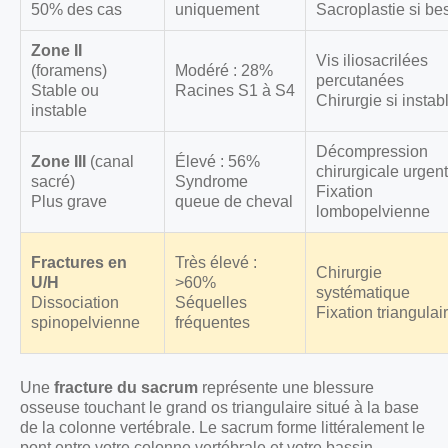
50% des cas
uniquement
Sacroplastie si be
Zone II
Vis iliosacrilées
(foramens)
Modéré : 28%
percutanées
Stable ou
Racines S1 à S4
Chirurgie si instab
instable
Décompression
Zone III
(canal
Élevé : 56%
chirurgicale urgen
sacré)
Syndrome
Fixation
Plus grave
queue de cheval
lombopelvienne
Fractures en
Très élevé :
Chirurgie
U/H
>60%
systématique
Dissociation
Séquelles
Fixation triangulai
spinopelvienne
fréquentes
Une
fracture du sacrum
représente une blessure
osseuse touchant le grand os triangulaire situé à la base
de la colonne vertébrale. Le sacrum forme littéralement le
pont entre votre colonne vertébrale et votre bassin,