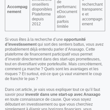
de
onseillers
recherchant
Accompag
performanc
disponibles
transparenc
nement
eDocument
Plateforme
e et
ation
depuis
accompagn
parfois
2012
ement
limitée
Si vous êtes à la recherche d’une
opportunité
d’investissement
qui sort des sentiers battus, vous avez
probablement déjà entendu parler d’Anaxago. Cette
plateforme de financement participatif vous permet
d’investir directement dans des start-ups prometteuses,
tout en diversifiant votre portefeuille. Mais concrètement,
comment ça marche ? Quels sont les avantages et les
risques ? Et surtout, est-ce que ça vaut vraiment le coup
de franchir le pas ?
Dans cet article, je vais vous expliquer tout ce qu’il faut
savoir pour
investir dans une start-up avec Anaxago
en toute connaissance de cause. Que vous soyez
débutant en investissement ou que vous cherchiez
simplement à élargir vos horizons financiers, vous