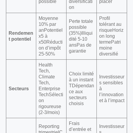
possible
diversificati
placer
on
Moyenne
Profil
Perte totale
10% par
tolérant au
possible
anPotentiel
risqueHoriz
Rendemen
(35%)Illiqui
x5 à
on long
t potentiel
dité 5-10
x50Réducti
termePatri
ansPas de
on d’impôt
moine
garantie
25-50%
diversifié
Health
Tech,
Choix limité
Climate
Investisseur
à un instant
Tech,
s sensibles
TDépendan
Secteurs
Enterprise
à
ce aux
TechSélecti
l’innovation
secteurs
on
et à l’impact
choisis
rigoureuse
(2-3/mois)
Frais
Reporting
Investisseur
d’entrée et
trimestrielC
s