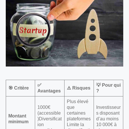
✅
💡 Pour qui
🎯 Critère
⚠️ Risques
Avantages
?
Plus élevé
1000€
que
Investisseur
(accessible
certaines
s disposant
Montant
)Diversificat
plateformes
d’au moins
minimum
ion
Limite la
10 000€ à