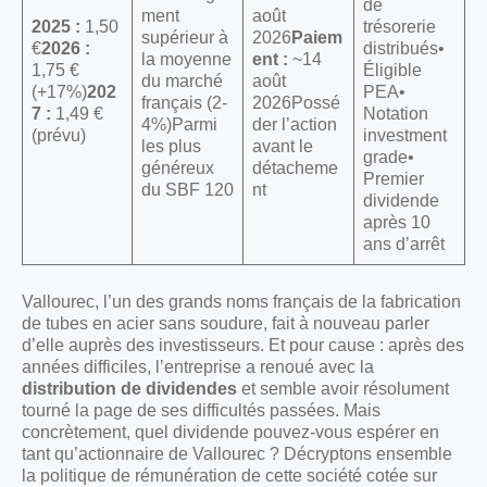
de
ment
août
2025 :
1,50
trésorerie
supérieur à
2026
Paiem
€
2026 :
distribués•
la moyenne
ent :
~14
1,75 €
Éligible
du marché
août
(+17%)
202
PEA•
français (2-
2026Possé
7 :
1,49 €
Notation
4%)Parmi
der l’action
(prévu)
investment
les plus
avant le
grade•
généreux
détacheme
Premier
du SBF 120
nt
dividende
après 10
ans d’arrêt
Vallourec, l’un des grands noms français de la fabrication
de tubes en acier sans soudure, fait à nouveau parler
d’elle auprès des investisseurs. Et pour cause : après des
années difficiles, l’entreprise a renoué avec la
distribution de dividendes
et semble avoir résolument
tourné la page de ses difficultés passées. Mais
concrètement, quel dividende pouvez-vous espérer en
tant qu’actionnaire de Vallourec ? Décryptons ensemble
la politique de rémunération de cette société cotée sur