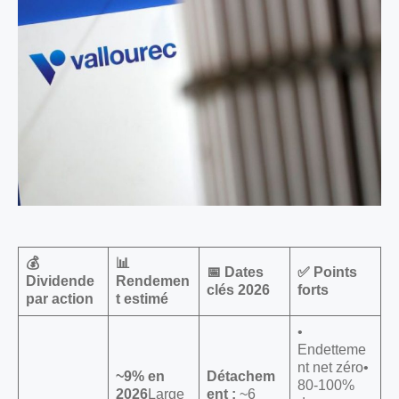
💰
📊
📅 Dates
✅ Points
Dividende
Rendemen
clés 2026
forts
par action
t estimé
•
Endetteme
nt net zéro•
~9% en
Détachem
80-100%
2026
Large
ent :
~6