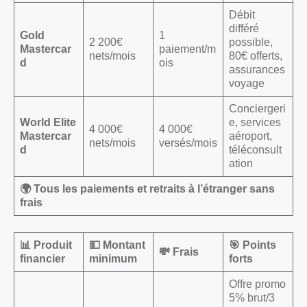
Débit
différé
Gold
1
2 200€
possible,
Mastercar
paiement/m
nets/mois
80€ offerts,
d
ois
assurances
voyage
Conciergeri
World Elite
e, services
4 000€
4 000€
Mastercar
aéroport,
nets/mois
versés/mois
d
téléconsult
ation
🌍 Tous les paiements et retraits à l’étranger sans
frais
📊 Produit
💵 Montant
🎯 Points
💸 Frais
financier
minimum
forts
Offre promo
5% brut/3