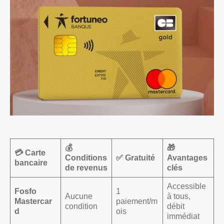
💰
🎁
💳 Carte
Conditions
✅ Gratuité
Avantages
bancaire
de revenus
clés
Accessible
Fosfo
1
Aucune
à tous,
Mastercar
paiement/m
condition
débit
d
ois
immédiat