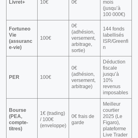
Livret+
10€
0€
mois
(jusqu’à
100 000€)
0€
Fortuneo
144 fonds
(adhésion,
Vie
labellisés
100€
versement,
(assuranc
ISR/Greenfi
arbitrage,
e-vie)
n
sortie)
Déduction
0€
fiscale
(adhésion,
jusqu’à
PER
100€
versement,
10%
arbitrage)
revenus
imposables
Meilleur
Bourse
courtier
1€ (trading)
(PEA,
0€ frais de
2025 (Le
/ 100€
compte-
garde
Figaro),
(enveloppe)
titres)
plateforme
Live Trader