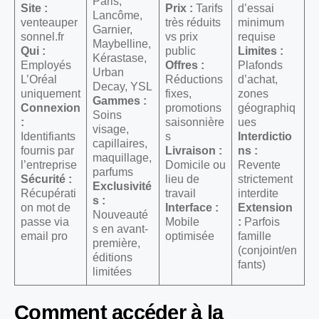
Paris,
Site :
Prix :
Tarifs
d’essai
Lancôme,
venteauper
très réduits
minimum
Garnier,
sonnel.fr
vs prix
requise
Maybelline,
Qui :
public
Limites :
Kérastase,
Employés
Offres :
Plafonds
Urban
L’Oréal
Réductions
d’achat,
Decay, YSL
uniquement
fixes,
zones
Gammes :
Connexion
promotions
géographiq
Soins
:
saisonnière
ues
visage,
Identifiants
s
Interdictio
capillaires,
fournis par
Livraison :
ns :
maquillage,
l’entreprise
Domicile ou
Revente
parfums
Sécurité :
lieu de
strictement
Exclusivité
Récupérati
travail
interdite
s :
on mot de
Interface :
Extension
Nouveauté
passe via
Mobile
:
Parfois
s en avant-
email pro
optimisée
famille
première,
(conjoint/en
éditions
fants)
limitées
Comment accéder à la