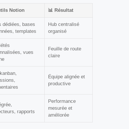
tils Notion
📊 Résultat
 dédiées, bases
Hub centralisé
nnées, templates
organisé
iétés
Feuille de route
nnalisées, vues
claire
ine
kanban,
Équipe alignée et
ssions,
productive
entaires
Performance
égrée,
mesurée et
cteurs, rapports
améliorée