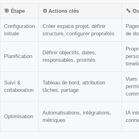
🎯 Étape
⚙️ Actions clés
🔧 Ou
Configuration
Créer espace projet, définir
Pages
initiale
structure, configurer propriétés
de do
Propr
Définir objectifs, dates,
Planification
perso
responsables, priorités
timel
Vues 
Suivi &
Tableau de bord, attribution
permi
collaboration
tâches, partage
comm
Automatisations, intégrations,
IA int
Optimisation
métriques
conne