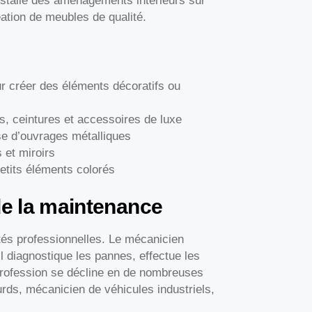
nstalle des aménagements intérieurs sur
éation de meubles de qualité.
our créer des éléments décoratifs ou
cs, ceintures et accessoires de luxe
ose d’ouvrages métalliques
 et miroirs
etits éléments colorés
de la maintenance
ités professionnelles. Le mécanicien
l diagnostique les pannes, effectue les
 profession se décline en de nombreuses
urds, mécanicien de véhicules industriels,