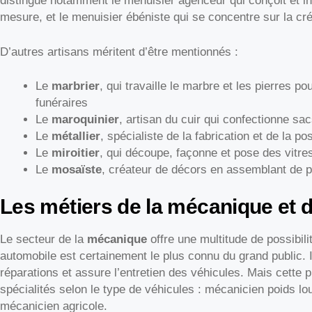
distingue notamment le menuisier agenceur qui conçoit et i
mesure, et le menuisier ébéniste qui se concentre sur la cr
D’autres artisans méritent d’être mentionnés :
Le
marbrier
, qui travaille le marbre et les pierres p
funéraires
Le
maroquinier
, artisan du cuir qui confectionne sa
Le
métallier
, spécialiste de la fabrication et de la p
Le
miroitier
, qui découpe, façonne et pose des vitres
Le
mosaïste
, créateur de décors en assemblant de p
Les métiers de la mécanique et 
Le secteur de la
mécanique
offre une multitude de possibil
automobile est certainement le plus connu du grand public. I
réparations et assure l’entretien des véhicules. Mais cette
spécialités selon le type de véhicules : mécanicien poids lo
mécanicien agricole.